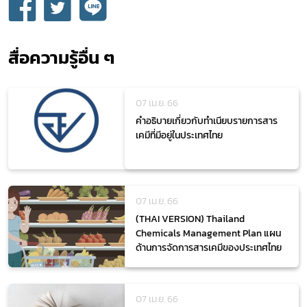
covid
ฝ่ายคลัง
สื่อความรู้อื่น ๆ
07 เม.ย. 66
คำอธิบายเกี่ยวกับทำเนียบรายการสาร
เคมีที่มีอยู่ในประเทศไทย
07 เม.ย. 66
(THAI VERSION) Thailand
Chemicals Management Plan แผน
ด้านการจัดการสารเคมีของประเทศไทย
07 เม.ย. 66