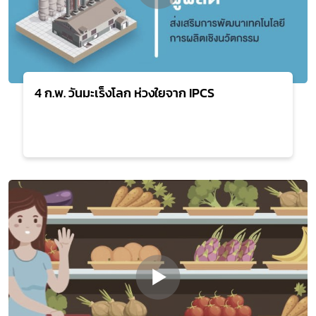
4 ก.พ. วันมะเร็งโลก ห่วงใยจาก IPCS