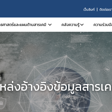
เว็บลิงก์
ติดต่อเร
ทธศาสตร์และแผนด้านสารเคมี
คลังความรู้
ความร่วมมื
ยุทธศาสตร์ด้านสารเคมี
โครงการวิจัย
ความร่
แผนด้านการจัดการสารเคมี
การประเมินผลแผนจัดกา
ความร่
แผนฉบับที่ 3 (พ.ศ. 2550-2554)
การพัฒนากฎหมายด้านส
แผนฉบับที่ 4 (พ.ศ. 2555-2564)
ประชุมวิชาการระดับชาติ
แผนแม่บทการจัดการสารเคมี (พ.ศ. 2562-2580)
การประชุมครั้งที่ 1 (19-2
หล่งอ้างอิงข้อมูลสารเค
กลไกการขับเคลื่อน
คู่มือ แนวปฏิบัติ แผ่นพับ
คณะกรรมการแห่งชาติว่าด้วย การพัฒนา
คู่มือ
ยุทธศาสตร์การจัดการสารเคมี
แนวปฏิบัติ
อนุกรรมการประสานนโยบาย
แผ่นพับ