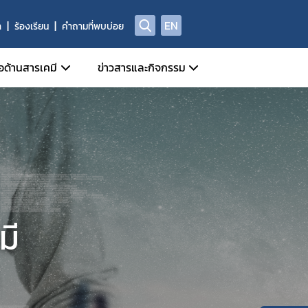
EN
า
ร้องเรียน
คำถามที่พบบ่อย
อด้านสารเคมี
ข่าวสารและกิจกรรม
วมมือกับหน่วยงานในประเทศ
ข่าวสารประชาสัมพันธ์
รสารเคมี
วมมือกับองค์กรระหว่างประเทศ
ปฏิทินกิจกรรม
ารเคมี
0 ก.ค.60)
มี