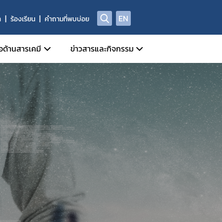
EN
า
ร้องเรียน
คำถามที่พบบ่อย
อด้านสารเคมี
ข่าวสารและกิจกรรม
วมมือกับหน่วยงานในประเทศ
ข่าวสารประชาสัมพันธ์
รสารเคมี
วมมือกับองค์กรระหว่างประเทศ
ปฏิทินกิจกรรม
ารเคมี
0 ก.ค.60)