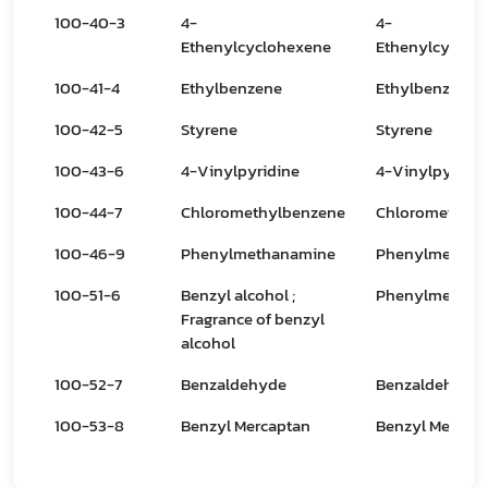
100-40-3
4-
4-
Ethenylcyclohexene
Ethenylcycloh
100-41-4
Ethylbenzene
Ethylbenzene
Subscribe
100-42-5
Styrene
Styrene
เลือกหัวข้อที่ท่านต้องการ Subscribe
100-43-6
4-Vinylpyridine
4-Vinylpyridin
100-44-7
Chloromethylbenzene
Chloromethyl
100-46-9
Phenylmethanamine
Phenylmethan
covid
100-51-6
Benzyl alcohol ;
Phenylmethan
Fragrance of benzyl
ฝ่ายคลัง
alcohol
100-52-7
Benzaldehyde
Benzaldehyde
100-53-8
Benzyl Mercaptan
Benzyl Mercap