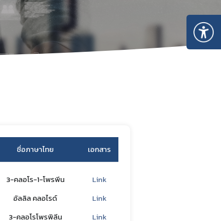
ใช้สารเคมี
มีวัตถุ
รสารเคมี
งทำเนียบ
ชื่อภาษาไทย
เอกสาร
3-คลอโร-1-โพรพีน
Link
อัลลิล คลอไรด์
Link
3-คลอโรโพรพิลีน
Link