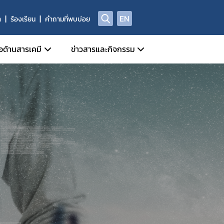
EN
า
ร้องเรียน
คำถามที่พบบ่อย
อด้านสารเคมี
ข่าวสารและกิจกรรม
วมมือกับหน่วยงานในประเทศ
ข่าวสารประชาสัมพันธ์
รสารเคมี
วมมือกับองค์กรระหว่างประเทศ
ปฏิทินกิจกรรม
ารเคมี
0 ก.ค.60)