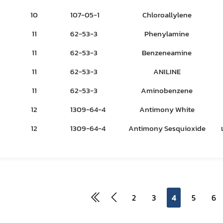
10
107-05-1
Chloroallylene
11
62-53-3
Phenylamine
covid
ฝ่ายคลัง
11
62-53-3
Benzeneamine
11
62-53-3
ANILINE
11
62-53-3
Aminobenzene
12
1309-64-4
Antimony White
12
1309-64-4
Antimony Sesquioxide
2
3
4
5
6