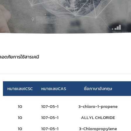
อนุกรรมการพัฒนากฎหมายสารเคมี
ฐานข้อมูลความปลอดภัยการ
อนุกรรมการวิชาการ
ข่าวสารความปลอดภัยด้านเค
คำสั่งแต่งตั้ง
ทำเนียบสารเคมี
รายงานการประชุมคณะกรรมการแห่งชาติ
ความเป็นมา
ปี 2560
คำอธิบายทำเนียบรายกา
ปี 2561
อดภัยการใช้สารเคมี
ชุดข้อมูลที่บรรจุในตารา
ปี 2562
ทำเนียบสารเคมี ปี 2555
ทำเนียบสารเคมี ปี 2559
Chemical Profile
หมายเลขICSC
หมายเลขCAS
ชื่อภาษาอังกฤษ
วิดีโอด้านสารเคมี
แหล่งอ้างอิงข้อมูลสารเคมี
Subscribe
10
107-05-1
3-chloro-1-propene
10
107-05-1
ALLYL CHLORIDE
เลือกหัวข้อที่ท่านต้องการ Subscribe
10
107-05-1
3-Chloropropylene