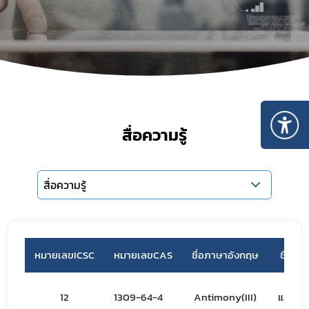
สื่อความรู้
สื่อความรู้
หมายเลขICSC
หมายเลขCAS
ชื่อภาษาอังกฤษ
ชื่อภา
12
1309-64-4
Antimony(III)
แอนติโม